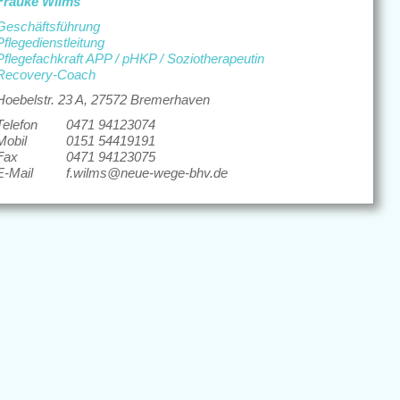
Frauke Wilms
Geschäftsführung
Pflegedienstleitung
Pflegefachkraft APP / pHKP / Soziotherapeutin
Recovery-Coach
Hoebelstr. 23 A, 27572 Bremerhaven
Telefon
0471 94123074
Mobil
0151 54419191
Fax
0471 94123075
E-Mail
f.wilms@neue-wege-bhv.de